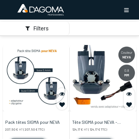
Filters
Pack têtes SIGMA pour NEVA
Tête SIGMA pour NEVA -
0.8mm (Diamètre de Buse)
207,50
€
HT
(
207,50
€
TTC)
124,17
€
HT
(
124,17
€
TTC)