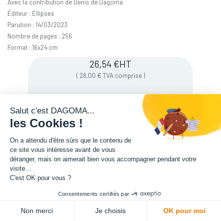
Avec la contribution de Denis de Dagoma
Éditeur : Ellipses
Parution : 14/03/2023
Nombre de pages : 256
Format : 16x24 cm
26,54
€
HT
(
28,00
€
TVA comprise
)
Salut c'est DAGOMA...
Soyez averti lorsque le produit est de
les Cookies !
nouveau en stock
On a attendu d'être sûrs que le contenu de
ce site vous intéresse avant de vous
déranger, mais on aimerait bien vous accompagner pendant votre
Enregistrer pour plus tard
visite...
C'est OK pour vous ?
Consentements certifiés par
Non merci
Je choisis
OK pour moi