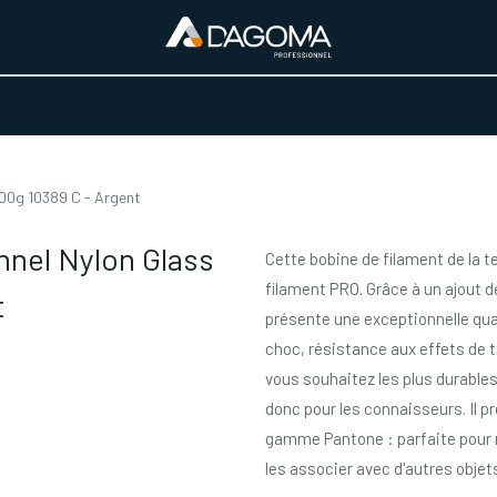
URS D'ACTIVITÉ
REALISATIONS
A PROPOS
BOUTIQUE
00g 10389 C - Argent
nnel Nylon Glass
Cette bobine de filament de la 
filament PRO. Grâce à un ajout d
t
présente une exceptionnelle qua
choc, résistance aux effets de t
vous souhaitez les plus durables
donc pour les connaisseurs. Il pr
gamme Pantone : parfaite pour m
les associer avec d'autres objets