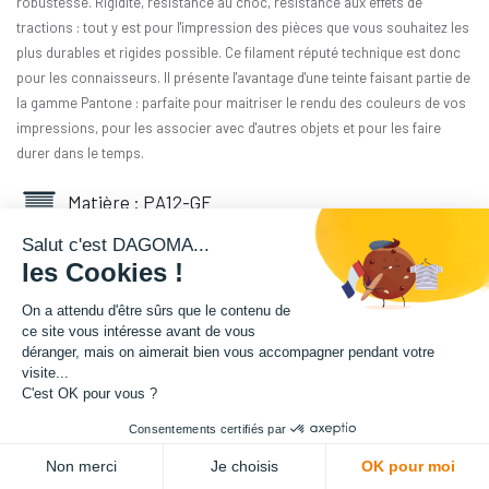
robustesse. Rigidité, résistance au choc, résistance aux effets de
tractions : tout y est pour l'impression des pièces que vous souhaitez les
plus durables et rigides possible. Ce filament réputé technique est donc
pour les connaisseurs. Il présente l'avantage d'une teinte faisant partie de
la gamme Pantone : parfaite pour maitriser le rendu des couleurs de vos
impressions, pour les associer avec d'autres objets et pour les faire
durer dans le temps.
Matière : PA12-GF
Salut c'est DAGOMA...
Diamètre : 1.75 mm
les Cookies !
Grammage : 500 g
On a attendu d'être sûrs que le contenu de
ce site vous intéresse avant de vous
déranger, mais on aimerait bien vous accompagner pendant votre
Couleur : Jaune D'Oeuf
visite...
C'est OK pour vous ?
Facilité d'utilisation : Intermédiaire
Consentements certifiés par
66,66
€
HT
Non merci
Je choisis
OK pour moi