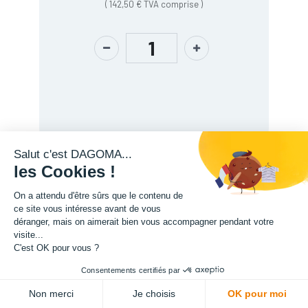
(
142,50
€
TVA comprise
)
Salut c'est DAGOMA...
les Cookies !
Description
On a attendu d'être sûrs que le contenu de
ce site vous intéresse avant de vous
déranger, mais on aimerait bien vous accompagner pendant votre
visite...
C'est OK pour vous ?
Consentements certifiés par
ADD TO CART
Non merci
Je choisis
OK pour moi
L'expertise de la fabrication additive francaise, au service de vos