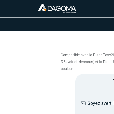
URS D'ACTIVITÉ
REALISATIONS
A PROPOS
BOUTIQUE
Compatible avec la DiscoEasy200
3.5, voir ci-dessous) et la Disc
couleur.
Soyez averti 