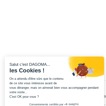
Salut c'est DAGOMA...
les Cookies !
On a attendu d'être sûrs que le contenu
de ce site vous intéresse avant de
vous déranger, mais on aimerait bien vous accompagner pendant
votre visite...
Cet ensemble vous permettra de remplace
C'est OK pour vous ?
endommagée. Ensemble pré-assemblé.
Consentements certifiés par