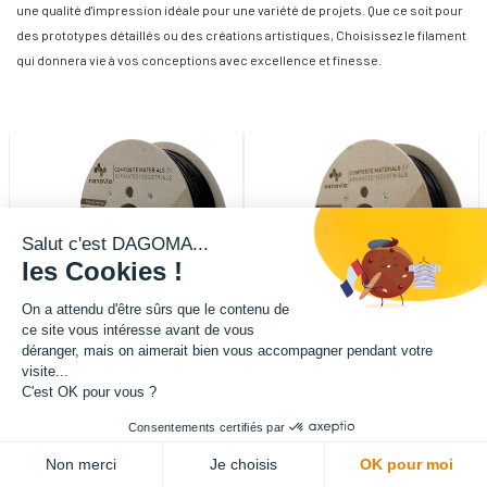
une qualité d'impression idéale pour une variété de projets. Que ce soit pour
des prototypes détaillés ou des créations artistiques, Choisissez le filament
qui donnera vie à vos conceptions avec excellence et finesse.
Salut c'est DAGOMA...
les Cookies !
On a attendu d'être sûrs que le contenu de
ce site vous intéresse avant de vous
déranger, mais on aimerait bien vous accompagner pendant votre
visite...
C'est OK pour vous ?
Filament Nanovia ABS AF 2kg
Filament Nanovia TPU 70D 0.5kg
1.75mm Noir
1.75mm Noir
182,90
€
HT
(
182,90
€
TTC)
30,70
€
HT
(
30,70
€
TTC)
Consentements certifiés par
Non merci
Je choisis
OK pour moi
A la demande
A la demande