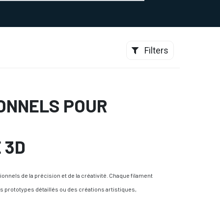
0
CONTACT
Filters
ONNELS POUR
 3D
nnels de la précision et de la créativité. Chaque filament
s prototypes détaillés ou des créations artistiques,