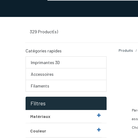
SERVICES D'IMPRESSION 3D
SECTE
329
Product(s)
Catégories rapides
Produits
Imprimantes 3D
Accessoires
Filaments
Filtres
Par
Matériaux
ass
Cho
Couleur