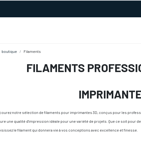
URS D'ACTIVITÉ
REALISATIONS
A PROPOS
BOUTIQUE
boutique
Filaments
FILAMENTS PROFESSI
IMPRIMANTE
courez notre sélection de filaments pour imprimantes 3D, conçus pour les professio
ure une qualité d'impression idéale pour une variété de projets. Que ce soit pour de
isissez le filament qui donnera vie à vos conceptions avec excellence et finesse.