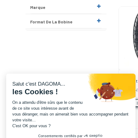
Marque
Format De La Bobine
Filament
Salut c'est DAGOMA...
300g - N
8,49
€
H
les Cookies !
On a attendu d'être sûrs que le contenu
A 
de ce site vous intéresse avant de
vous déranger, mais on aimerait bien vous accompagner pendant
votre visite...
C'est OK pour vous ?
Consentements certifiés par