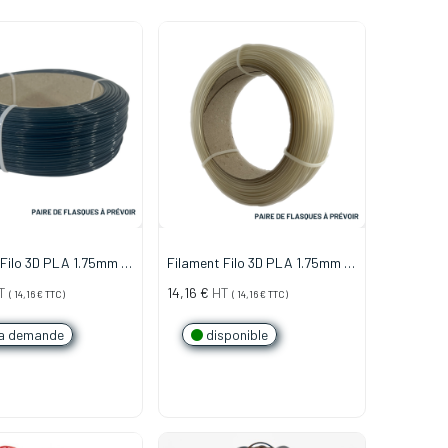
 Filo 3D PLA 1.75mm -
Filament Filo 3D PLA 1.75mm -
Naturel
T
14,16
€
HT
(
14,16
€
TTC)
(
14,16
€
TTC)
a demande
disponible