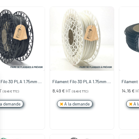
 Filo 3D PLA 1.75mm -
Filament Filo 3D PLA 1.75mm -
Filament
oir
300g - Blanc
Bleu Nuit
T
8,49
€
HT
14,16
€
H
(
8,49
€
TTC)
(
8,49
€
TTC)
la demande
A la demande
A l