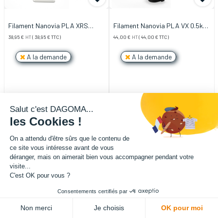
Filament Nanovia PLA XRS
Filament Nanovia PLA VX 0.5kg
0.5kg 1.75mm Blanc
1.75mm Noir
38,95
€
HT
(
38,95
€
TTC)
44,00
€
HT
(
44,00
€
TTC)
A la demande
A la demande
Salut c'est DAGOMA...
les Cookies !
On a attendu d'être sûrs que le contenu de
ce site vous intéresse avant de vous
déranger, mais on aimerait bien vous accompagner pendant votre
visite...
C'est OK pour vous ?
Consentements certifiés par
Non merci
Je choisis
OK pour moi