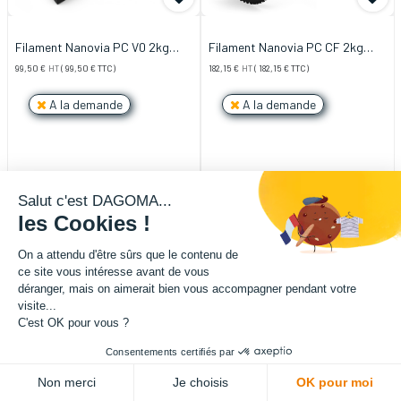
Filament Nanovia PC V0 2kg
Filament Nanovia PC CF 2kg
1.75mm Noir
1.75mm Noir
99,50
€
HT
(
99,50
€
TTC)
182,15
€
HT
(
182,15
€
TTC)
A la demande
A la demande
Salut c'est DAGOMA...
les Cookies !
On a attendu d'être sûrs que le contenu de
ce site vous intéresse avant de vous
déranger, mais on aimerait bien vous accompagner pendant votre
visite...
C'est OK pour vous ?
Consentements certifiés par
Non merci
Je choisis
OK pour moi