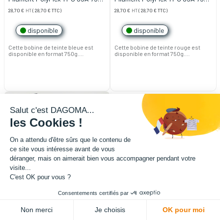
1.75mm - Bleu
1.75mm - Rouge
28,70
€
HT
(
28,70
€
TTC)
28,70
€
HT
(
28,70
€
TTC)
disponible
disponible
Cette bobine de teinte bleue est
Cette bobine de teinte rouge est
disponible en format 750g.
disponible en format 750g.
Avertissement : ce filament n'est
Avertissement : ce filament n'est
pas compatible avec notre
pas compatible avec notre
imprimantes 3D DISCO ULTIMATE BI-
imprimantes 3D DISCO ULTIMATE BI-
COULEUR.
COULEUR.
Salut c'est DAGOMA...
les Cookies !
On a attendu d'être sûrs que le contenu de
ce site vous intéresse avant de vous
déranger, mais on aimerait bien vous accompagner pendant votre
visite...
C'est OK pour vous ?
Consentements certifiés par
Non merci
Je choisis
OK pour moi
Imprimante 3D DISCO ULTIMATE
Filament Filo 3D EXPERT PLA