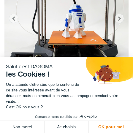
Salut c'est DAGOMA...
les Cookies !
On a attendu d'être sûrs que le contenu de
ce site vous intéresse avant de vous
déranger, mais on aimerait bien vous accompagner pendant votre
Imprimante 3D DISCO ULTIMATE V2 TMC bi-couleur conçue et fabriquée
visite...
en France.
C'est OK pour vous ?
2 ans de garantie + formation 21 jours inclus (à activer*)
Consentements certifiés par
- impression simultanée avec deux filaments
Non merci
Je choisis
OK pour moi
- moteurs silencieux