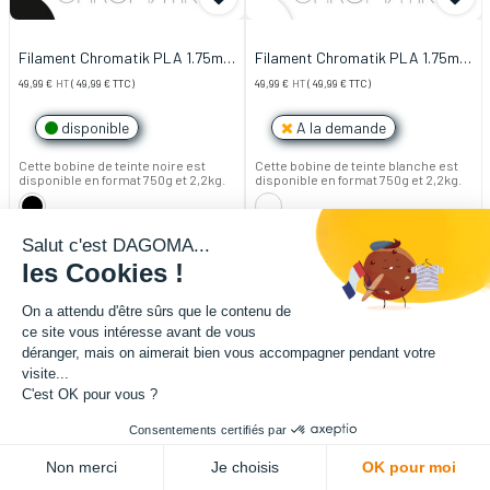
Filament Chromatik PLA 1.75mm
Filament Chromatik PLA 1.75mm
- Noir (2,2kg)
- Blanc (2,2kg)
49,99
€
HT
(
49,99
€
TTC)
49,99
€
HT
(
49,99
€
TTC)
disponible
A la demande
Cette bobine de teinte noire est
Cette bobine de teinte blanche est
disponible en format 750g et 2,2kg.
disponible en format 750g et 2,2kg.
Salut c'est DAGOMA...
les Cookies !
On a attendu d'être sûrs que le contenu de
ce site vous intéresse avant de vous
déranger, mais on aimerait bien vous accompagner pendant votre
visite...
C'est OK pour vous ?
Consentements certifiés par
Non merci
Je choisis
OK pour moi