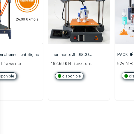
ion abonnement Sigma
Imprimante 3D DISCO
PACK DÉ
ULTIMATE V2 TMC bi-couleur
(l'essenti
HT
482,50
€
HT
524,41
€
(
41,66
€
TTC)
(
482,50
€
TTC)
sponible
disponible
dis