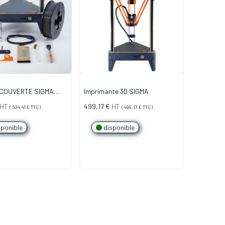
COUVERTE SIGMA
Imprimante 3D SIGMA
el de l'impression 3D)
HT
499,17
€
HT
(
524,41
€
TTC)
(
499,17
€
TTC)
ponible
disponible