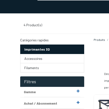
SERVICES D'IMPRESSION 3D
SECTE
4
Product(s)
Catégories rapides
Produits
Imprimantes 3D
Accessoires
Filaments
Déc
Filtres
imp
per
Gamme
Achat / Abonnement