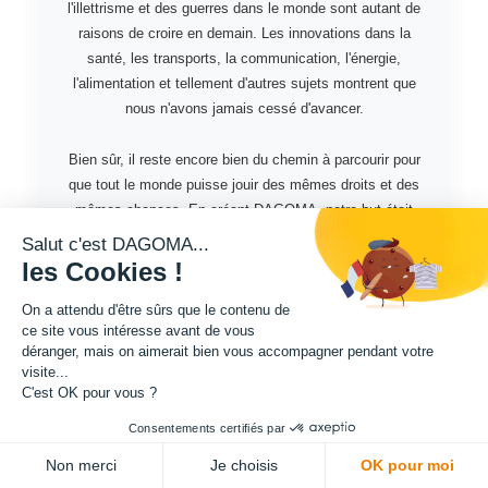
l'illettrisme et des guerres dans le monde sont autant de
raisons de croire en demain. Les innovations dans la
santé, les transports, la communication, l'énergie,
l'alimentation et tellement d'autres sujets montrent que
nous n'avons jamais cessé d'avancer.
Bien sûr, il reste encore bien du chemin à parcourir pour
que tout le monde puisse jouir des mêmes droits et des
mêmes chances. En créant DAGOMA, notre but était
d'apporter notre pierre à l'édifice. Nous sommes
Salut c'est DAGOMA...
convaincus que nos habitudes de consommation doivent
les Cookies !
aussi évoluer pour aller vers un comportement plus
On a attendu d'être sûrs que le contenu de
responsable et plus respectueux.
ce site vous intéresse avant de vous
déranger, mais on aimerait bien vous accompagner pendant votre
Matthieu et Gauthier, Fondateurs de DAGOMA
visite...
C'est OK pour vous ?
Consentements certifiés par
Non merci
Je choisis
OK pour moi