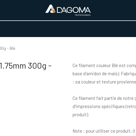
URS D'ACTIVITÉ
REALISATIONS
A PROPOS
BOUTIQUE
0g - Blé
 1.75mm 300g -
Ce filament couleur Blé est com
base d'amidon de maïs). Fabriqu
: sa couleur et texture provienne
Ce filament fait partie de notr
d’impressions spécifiques (retr
produit).
Note : pour utiliser ce produit, 