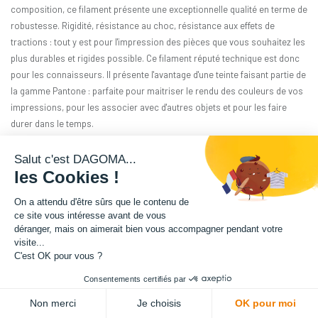
composition, ce filament présente une exceptionnelle qualité en terme de
robustesse. Rigidité, résistance au choc, résistance aux effets de
tractions : tout y est pour l'impression des pièces que vous souhaitez les
plus durables et rigides possible. Ce filament réputé technique est donc
pour les connaisseurs. Il présente l'avantage d'une teinte faisant partie de
la gamme Pantone : parfaite pour maitriser le rendu des couleurs de vos
impressions, pour les associer avec d'autres objets et pour les faire
durer dans le temps.
Matière : PA12-GF
Salut c'est DAGOMA...
les Cookies !
Diamètre : 1.75 mm
On a attendu d'être sûrs que le contenu de
ce site vous intéresse avant de vous
Grammage : 3000 g
déranger, mais on aimerait bien vous accompagner pendant votre
visite...
Couleur : Jaune D'Oeuf
C'est OK pour vous ?
Consentements certifiés par
Facilité d'utilisation : Intermédiaire
Non merci
Je choisis
OK pour moi