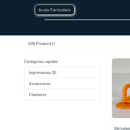
Accès Particuliers
SERVICES D'IMPRESSION 3D
SECTE
508
Product(s)
Catégories rapides
Imprimantes 3D
Accessoires
Filaments
Dérouleu