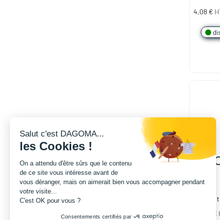
Sigma
4,08
€
H
di
Salut c'est DAGOMA...
les Cookies !
On a attendu d'être sûrs que le contenu
de ce site vous intéresse avant de
vous déranger, mais on aimerait bien vous accompagner pendant
votre visite...
Filamen
C'est OK pour vous ?
1.75mm -
20,82
€
Consentements certifiés par