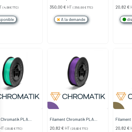
INSERT PTFE - 0.6mm Laiton
1.75mm -
T
350,00
€
HT
20,82
€
(
4,08
€
TTC)
(
350,00
€
TTC)
(750g)
sponible
A la demande
dis
t Chromatik PLA
Filament Chromatik PLA
Filament
 Vert Jade (750g)
1.75mm - Ultra Violet (750g)
1.75mm -
HT
20,82
€
HT
20,82
€
(
20,82
€
TTC)
(
20,82
€
TTC)