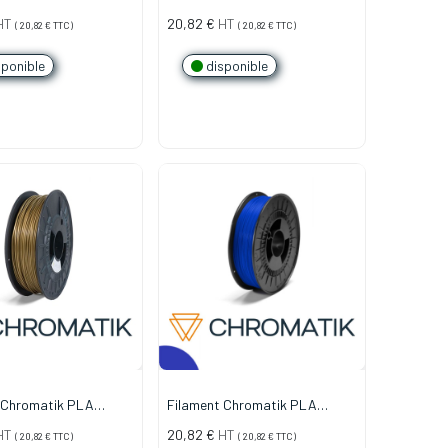
 Brun Terracotta
1.75mm - Vert Olive (750g)
HT
20,82
€
HT
(
20,82
€
TTC)
(
20,82
€
TTC)
ponible
disponible
 Chromatik PLA
Filament Chromatik PLA
 Doré (750g)
1.75mm - Bleu Cobalt
HT
20,82
€
HT
(
20,82
€
TTC)
(
20,82
€
TTC)
translucide (750g)