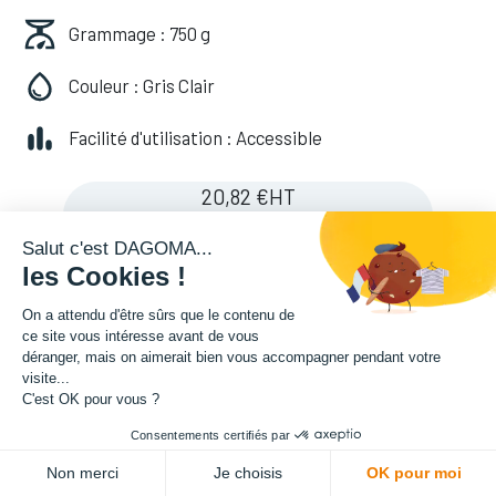
Grammage : 750 g
Couleur : Gris Clair
Facilité d'utilisation : Accessible
20,82
€
HT
(
20,82
€
TVA comprise
)
Salut c'est DAGOMA...
les Cookies !
On a attendu d'être sûrs que le contenu de
ce site vous intéresse avant de vous
déranger, mais on aimerait bien vous accompagner pendant votre
visite...
C'est OK pour vous ?
Consentements certifiés par
ADD TO CART
Non merci
Je choisis
OK pour moi