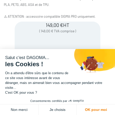
PLA, PETG, ABS, ASA et de TPU.
⚠️ ATTENTION : accessoire compatible SIGMA PRO uniquement.
149,00
€
HT
(
149,00
€
TVA comprise
)
Soyez averti lorsque le produit est de
Salut c'est DAGOMA...
nouveau en stock
les Cookies !
On a attendu d'être sûrs que le contenu de
Enregistrer pour plus tard
ce site vous intéresse avant de vous
déranger, mais on aimerait bien vous accompagner pendant votre
visite...
C'est OK pour vous ?
Consentements certifiés par
Non merci
Je choisis
OK pour moi