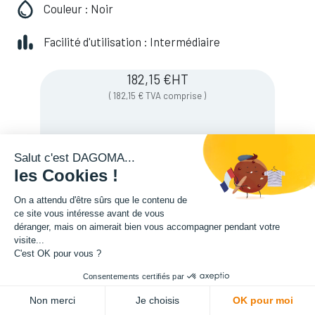
Couleur : Noir
Facilité d'utilisation : Intermédiaire
182,15
€
HT
(
182,15
€
TVA comprise
)
Soyez averti lorsque le produit est de
Salut c'est DAGOMA...
nouveau en stock
les Cookies !
On a attendu d'être sûrs que le contenu de
ce site vous intéresse avant de vous
Enregistrer pour plus tard
déranger, mais on aimerait bien vous accompagner pendant votre
visite...
C'est OK pour vous ?
Consentements certifiés par
Non merci
Je choisis
OK pour moi