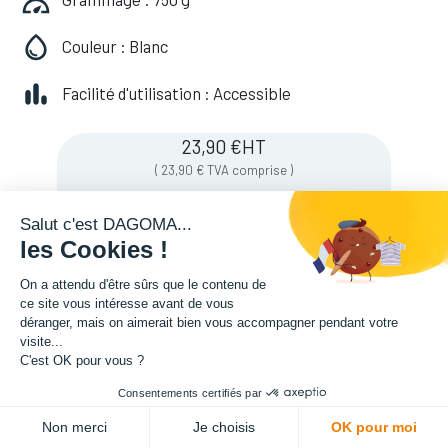
Couleur : Blanc
Facilité d'utilisation : Accessible
23,90
€
HT
(
23,90
€
TVA comprise
)
Salut c'est DAGOMA...
les Cookies !
Soyez averti lorsque le produit est de
nouveau en stock
On a attendu d'être sûrs que le contenu de
ce site vous intéresse avant de vous
déranger, mais on aimerait bien vous accompagner pendant votre
visite...
Enregistrer pour plus tard
C'est OK pour vous ?
Consentements certifiés par
Non merci
Je choisis
OK pour moi