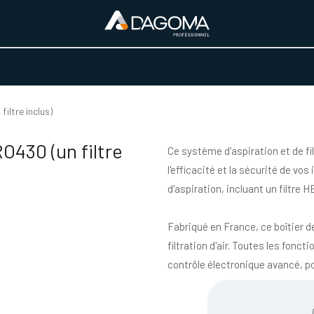
URS D'ACTIVITÉ
REALISATIONS
A PROPOS
BOUTIQUE
iltre inclus)
O430 (un filtre
Ce système d'aspiration et de fi
l'efficacité et la sécurité de v
d'aspiration, incluant un filtre H
Fabriqué en France, ce boîtier d
filtration d'air. Toutes les fonc
contrôle électronique avancé, pou