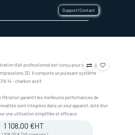
Support/Contact
0
CONTACT
ltration d'air professionnel est conçu pour optimiser
os impressions 3D. Il comporte un puissant système
EPA 14 - charbon actif.
e filtration garantit les meilleures performances de
tionnalités sont intégrées dans un seul appareil, doté d'un
r une utilisation simplifiée et efficace.
1 108,00
€
HT
(
1 108,00
€
TVA comprise
)