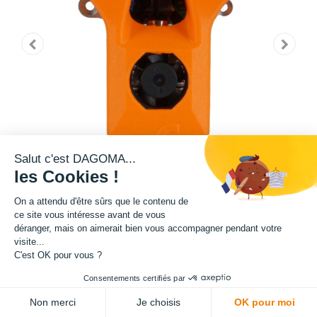
Salut c'est DAGOMA...
les Cookies !
On a attendu d'être sûrs que le contenu de
ce site vous intéresse avant de vous
déranger, mais on aimerait bien vous accompagner pendant votre
Tête d'impression 0,6mm Acier, compatible avec votre Imprimante 3D
visite...
PRO430 de Dagoma.
C'est OK pour vous ?
350,00
€
HT
Consentements certifiés par
(
350,00
€
TVA comprise
)
ADD TO CART
Non merci
Je choisis
OK pour moi