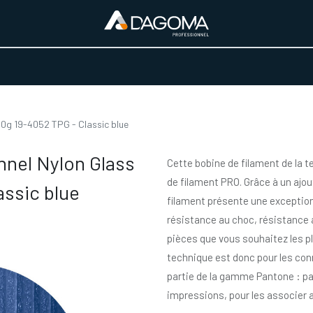
URS D'ACTIVITÉ
REALISATIONS
A PROPOS
BOUTIQUE
0g 19-4052 TPG - Classic blue
nnel Nylon Glass
Cette bobine de filament de la 
de filament PRO. Grâce à un ajou
assic blue
filament présente une exception
résistance au choc, résistance a
pièces que vous souhaitez les pl
technique est donc pour les conn
partie de la gamme Pantone : par
impressions, pour les associer a