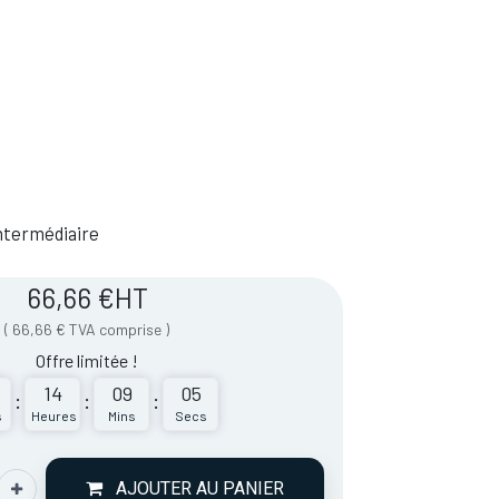
 Intermédiaire
66,66
€
HT
(
66,66
€
TVA comprise
)
Offre limitée !
14
09
05
:
:
:
s
Heures
Mins
Secs
AJOUTER AU PANIER