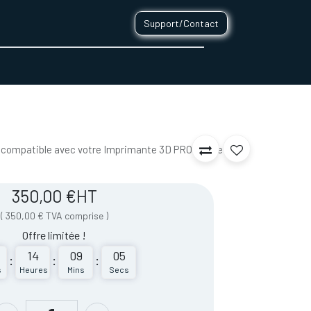
Support/Contact
0
CONTACT
, compatible avec votre Imprimante 3D PRO430 de
350,00
€
HT
(
350,00
€
TVA comprise
)
Offre limitée !
14
09
05
:
:
:
s
Heures
Mins
Secs