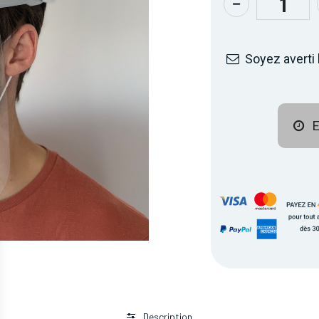
Soyez averti 
E
Description