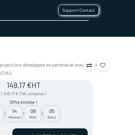
Support/Contact
0
CONTACT
 projections développée en partenariat avec le Centre
 (CHU).
149,17
€
HT
(
149,17
€
TVA comprise
)
Offre limitée !
14
09
05
:
:
:
s
Heures
Mins
Secs