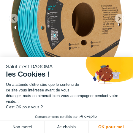
Salut c'est DAGOMA...
les Cookies !
On a attendu d'être sûrs que le contenu de
ce site vous intéresse avant de vous
déranger, mais on aimerait bien vous accompagner pendant votre
Cette bobine de teinte bleue est disponible en format 1kg.
visite...
C'est OK pour vous ?
Matière : PETG
Consentements certifiés par
Diamètre : 1.75 mm
Non merci
Je choisis
OK pour moi