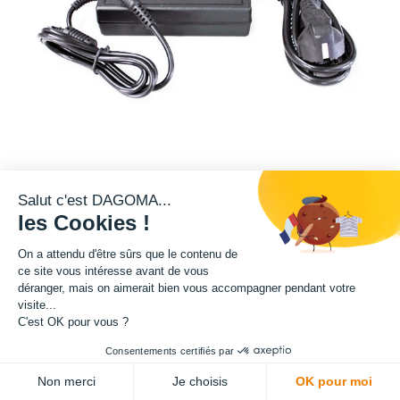
Salut c'est DAGOMA...
les Cookies !
20,83
€
HT
(
20,83
€
TVA comprise
)
On a attendu d'être sûrs que le contenu de
Offre limitée !
ce site vous intéresse avant de vous
déranger, mais on aimerait bien vous accompagner pendant votre
03
14
09
05
:
:
:
visite...
Jours
Heures
Mins
Secs
C'est OK pour vous ?
Consentements certifiés par
Non merci
Je choisis
OK pour moi