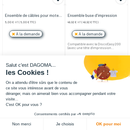
Ensemble de câbles pour moteur
Ensemble buse d'impression
pour DiscoEasy 200 /
5,00
€
HT
(
5,00
€
TTC)
49,92
€
HT
(
49,92
€
TTC)
DiscoUltimate
A la demande
A la demande
Compatible avec la DiscoEasy200
(avec une tête d'impression
supérieure à la version 3.5, voir ci-
dessous) et la Disco Ultimate. Non
compatible avec la tête
d'impression bi-couleur.
Salut c'est DAGOMA...
les Cookies !
On a attendu d'être sûrs que le contenu de
ce site vous intéresse avant de vous
déranger, mais on aimerait bien vous accompagner pendant votre
visite...
C'est OK pour vous ?
Consentements certifiés par
Non merci
Je choisis
OK pour moi