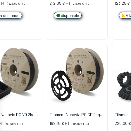
Doré
2kg 1.75mm Blanc
2kg 1.75m
€
HT
212,05
€
HT
123,25
€
(
322,50
€
TTC)
(
212,05
€
TTC)
la demande
disponible
A l
 Nanovia PC V0 2kg
Filament Nanovia PC CF 2kg
Filament
oir
1.75mm Noir
1.75mm N
HT
182,15
€
HT
220,00
€
(
99,50
€
TTC)
(
182,15
€
TTC)