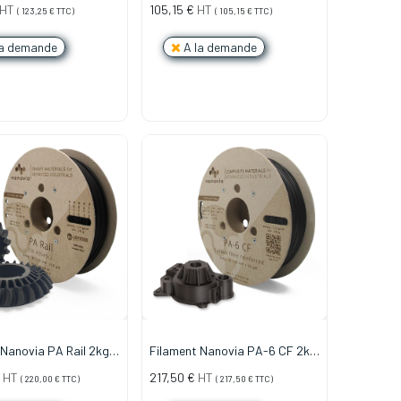
m Gris clair
1.75mm Blanc
HT
105,15
€
HT
(
123,25
€
TTC)
(
105,15
€
TTC)
a demande
A la demande
 Nanovia PA Rail 2kg
Filament Nanovia PA-6 CF 2kg
oir
1.75mm Noir
HT
217,50
€
HT
(
220,00
€
TTC)
(
217,50
€
TTC)