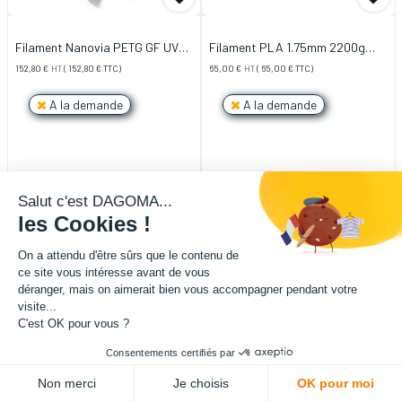
Filament Nanovia PETG GF UV
Filament PLA 1.75mm 2200g
2kg 1.75mm Blanc
Bleu RAL5002
152,80
€
HT
(
152,80
€
TTC)
65,00
€
HT
(
65,00
€
TTC)
A la demande
A la demande
Salut c'est DAGOMA...
les Cookies !
On a attendu d'être sûrs que le contenu de
ce site vous intéresse avant de vous
déranger, mais on aimerait bien vous accompagner pendant votre
visite...
C'est OK pour vous ?
Consentements certifiés par
Non merci
Je choisis
OK pour moi