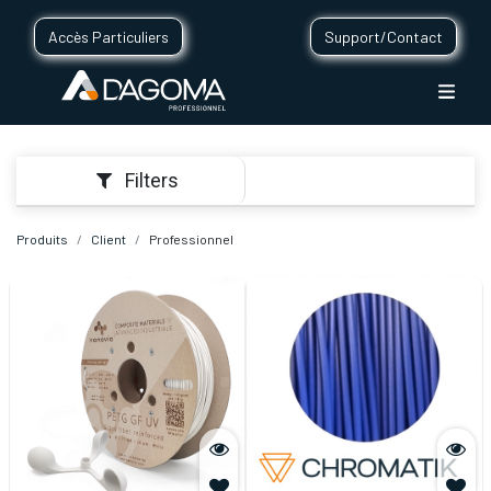
Accès Particuliers
Support/Contact
Filters
Produits
Client
Professionnel