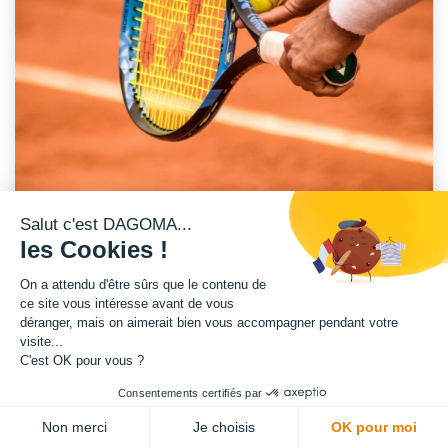
Salut c'est DAGOMA...
les Cookies !
On a attendu d'être sûrs que le contenu de
ce site vous intéresse avant de vous
déranger, mais on aimerait bien vous accompagner pendant votre
UNE RÉFÉRENCE MONDIALE DU TENNIS
visite...
C'est OK pour vous ?
L'
innovation
et l'
adaptabilité
sont les clés de la réussite dans de
nombreux domaines, y compris dans le sport.
Consentements certifiés par
Non merci
Je choisis
OK pour moi
Chez DAGOMA, nous sommes fiers d'avoir apporté notre contribution à