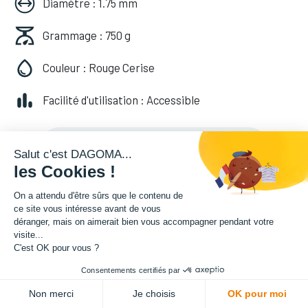
Diamètre : 1.75 mm
Grammage : 750 g
Couleur : Rouge Cerise
Facilité d'utilisation : Accessible
20,82
€
HT
(
20,82
€
TVA comprise
)
Salut c'est DAGOMA...
les Cookies !
On a attendu d'être sûrs que le contenu de
ce site vous intéresse avant de vous
déranger, mais on aimerait bien vous accompagner pendant votre
visite...
C'est OK pour vous ?
Consentements certifiés par
ADD TO CART
Non merci
Je choisis
OK pour moi