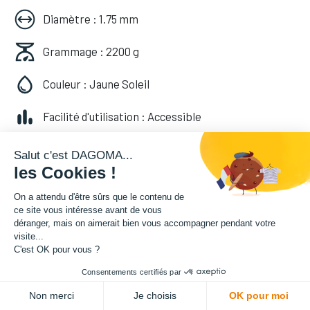
Diamètre : 1.75 mm
Grammage : 2200 g
Couleur : Jaune Soleil
Facilité d'utilisation : Accessible
49,99
€
HT
Salut c'est DAGOMA...
les Cookies !
(
49,99
€
TVA comprise
)
On a attendu d'être sûrs que le contenu de
ce site vous intéresse avant de vous
déranger, mais on aimerait bien vous accompagner pendant votre
visite...
C'est OK pour vous ?
Consentements certifiés par
ADD TO CART
Non merci
Je choisis
OK pour moi