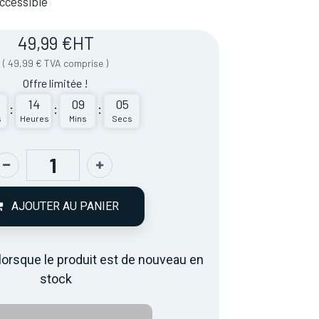
 Accessible
49,99
€
HT
(
49,99
€
TVA comprise
)
Offre limitée !
14
09
05
:
:
:
s
Heures
Mins
Secs
AJOUTER AU PANIER
lorsque le produit est de nouveau en
stock