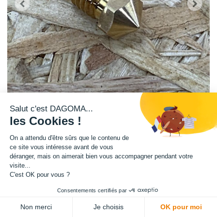
Salut c'est DAGOMA...
les Cookies !
Ce bec de buse en laiton 0.60 mm, imprime des filaments de 1.75 mm.
On a attendu d'être sûrs que le contenu de
Dagoma vous permet de changer votre bec de buse vous-même.
ce site vous intéresse avant de vous
Attention l'opération de modification de buse est à faire, seulement si
déranger, mais on aimerait bien vous accompagner pendant votre
visite...
vous avez les connaissances nécessaires pour le faire vous-même. En
C'est OK pour vous ?
cas de dégradation de votre imprimante, vous perdrez automatiquement
votre garantie.
Consentements certifiés par
Ce produit fait partie du grenier club Dagoma. Il n'est donc pas soumis à
Non merci
Je choisis
OK pour moi
la garantie et au service après-vente Dagoma. En cas de questions, nous