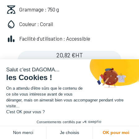
Grammage : 750 g
Couleur : Corail
Facilité d'utilisation : Accessible
20,82
€
HT
(
24,98
€
TVA comprise
)
Salut c'est DAGOMA...
les Cookies !
On a attendu d'être sûrs que le contenu de
ce site vous intéresse avant de vous
déranger, mais on aimerait bien vous accompagner pendant votre
visite...
C'est OK pour vous ?
Consentements certifiés par
ADD TO CART
Non merci
Je choisis
OK pour moi