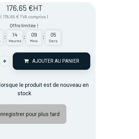
176,65
€
HT
(
176,65
€
TVA comprise
)
Offre limitée !
14
09
05
:
:
:
s
Heures
Mins
Secs
AJOUTER AU PANIER
lorsque le produit est de nouveau en
stock
nregistrer pour plus tard