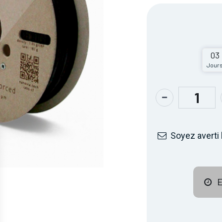
03
Jour
Soyez averti 
E