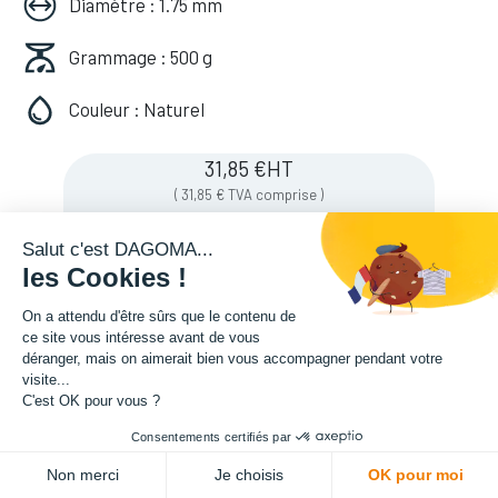
Diamètre : 1.75 mm
Grammage : 500 g
Couleur : Naturel
31,85
€
HT
(
31,85
€
TVA comprise
)
Salut c'est DAGOMA...
les Cookies !
Soyez averti lorsque le produit est de
nouveau en stock
On a attendu d'être sûrs que le contenu de
ce site vous intéresse avant de vous
déranger, mais on aimerait bien vous accompagner pendant votre
visite...
Enregistrer pour plus tard
C'est OK pour vous ?
Consentements certifiés par
Non merci
Je choisis
OK pour moi