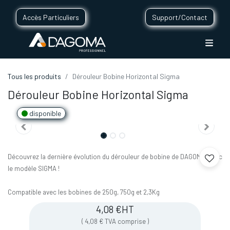
Accès Particuliers
Support/Contact
Tous les produits
Dérouleur Bobine Horizontal Sigma
Dérouleur Bobine Horizontal Sigma
disponible
Découvrez la dernière évolution du dérouleur de bobine de DAGOMA, avec
le modèle SIGMA !
Compatible avec les bobines de 250g, 750g et 2,3Kg
4,08
€
HT
(
4,08
€
TVA comprise
)