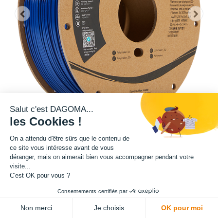
Salut c'est DAGOMA...
les Cookies !
On a attendu d'être sûrs que le contenu de
Cette bobine de teinte bleue est disponible en format 1kg.
ce site vous intéresse avant de vous
déranger, mais on aimerait bien vous accompagner pendant votre
Matière : PETG
visite...
C'est OK pour vous ?
Diamètre : 1.75 mm
Consentements certifiés par
Non merci
Je choisis
OK pour moi
Grammage : 1000 g