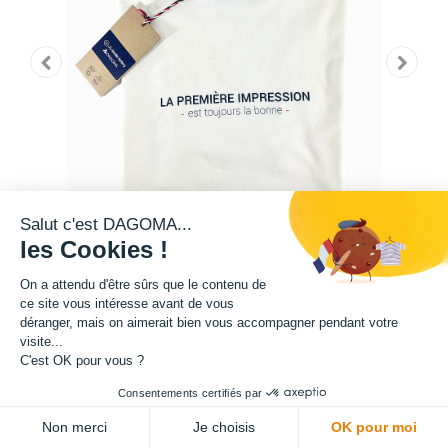
Salut c'est DAGOMA...
les Cookies !
On a attendu d'être sûrs que le contenu de
ce site vous intéresse avant de vous
déranger, mais on aimerait bien vous accompagner pendant votre
Tee-shirt 100% coton biologique
visite...
Tricoté dans la Somme, confectionné dans le Nord et sérigraphié en
C'est OK pour vous ?
Loire Atlantique.
Consentements certifiés par
Disponible en tailles S, M, L, XL, XXL.
ADD TO CART
Non merci
Je choisis
OK pour moi
Édition limitée.