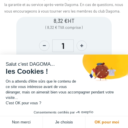
la garantie et au service après-vente Dagoma. En cas de questions, nous
vous encourageons à vous tourner vers les membres du club Dagoma.
8,32
€
HT
(
8,32
€
TVA comprise
)
Salut c'est DAGOMA...
les Cookies !
On a attendu d'être sûrs que le contenu de
ce site vous intéresse avant de vous
déranger, mais on aimerait bien vous accompagner pendant votre
visite...
Description
C'est OK pour vous ?
Consentements certifiés par
ADD TO CART
Non merci
Je choisis
OK pour moi