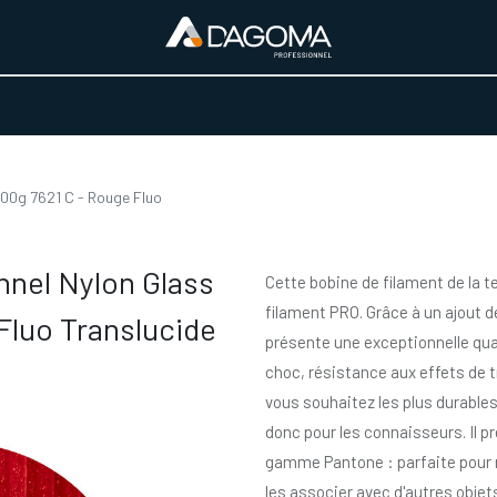
URS D'ACTIVITÉ
REALISATIONS
A PROPOS
BOUTIQUE
00g 7621 C - Rouge Fluo
nnel Nylon Glass
Cette bobine de filament de la t
filament PRO. Grâce à un ajout d
Fluo Translucide
présente une exceptionnelle qua
choc, résistance aux effets de t
vous souhaitez les plus durables
donc pour les connaisseurs. Il pr
gamme Pantone : parfaite pour m
les associer avec d'autres objets