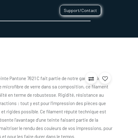
Support/Contact
0
CONTACT
einte Pantone 7621 C fait partie de notre gamme de
e microfibre de verre dans sa composition, ce filament
lité en terme de robustesse. Rigidité, résistance au
ractions : tout y est pour l'impression des pièces que
 et rigides possible. Ce filament réputé technique est
ésente l'avantage d'une teinte faisant partie de la
aitriser le rendu des couleurs de vos impressions, pour
 et pour les faire durer dans le temps.