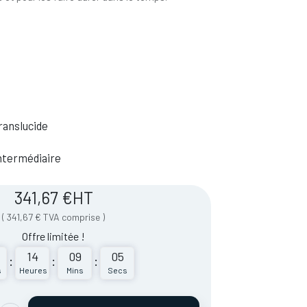
ranslucide
 Intermédiaire
341,67
€
HT
(
341,67
€
TVA comprise
)
Offre limitée !
14
09
05
:
:
:
s
Heures
Mins
Secs