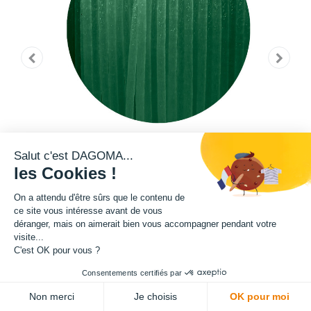
Salut c'est DAGOMA...
les Cookies !
On a attendu d'être sûrs que le contenu de
ce site vous intéresse avant de vous
déranger, mais on aimerait bien vous accompagner pendant votre
visite...
Cette bobine de filament de la teinte Pantone 341 C fait partie de notre
C'est OK pour vous ?
gamme de filament PRO. Grâce à un ajout de microfibre de verre dans sa
Consentements certifiés par
composition, ce filament présente une exceptionnelle qualité en terme de
ADD TO CART
robustesse. Rigidité, résistance au choc, résistance aux effets de
Non merci
Je choisis
OK pour moi
tractions : tout y est pour l'impression des pièces que vous souhaitez les