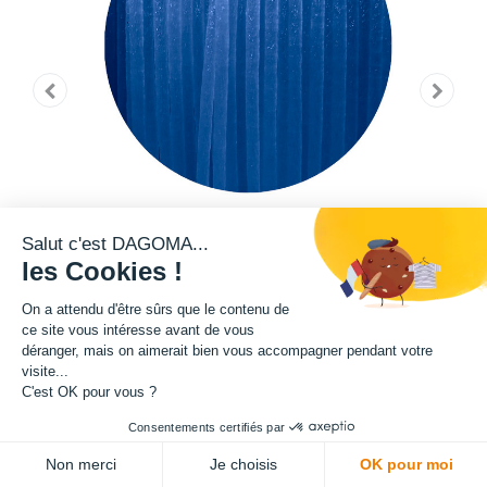
Salut c'est DAGOMA...
les Cookies !
On a attendu d'être sûrs que le contenu de
ce site vous intéresse avant de vous
déranger, mais on aimerait bien vous accompagner pendant votre
visite...
Cette bobine de filament de la teinte Pantone 2935 C fait partie de notre
C'est OK pour vous ?
gamme de filament PRO. Grâce à un ajout de microfibre de verre dans sa
Consentements certifiés par
composition, ce filament présente une exceptionnelle qualité en terme de
robustesse. Rigidité, résistance au choc, résistance aux effets de
Non merci
Je choisis
OK pour moi
tractions : tout y est pour l'impression des pièces que vous souhaitez les