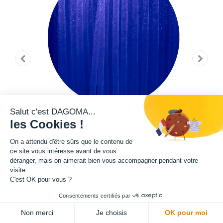
Salut c'est DAGOMA...
les Cookies !
On a attendu d'être sûrs que le contenu de
ce site vous intéresse avant de vous
déranger, mais on aimerait bien vous accompagner pendant votre
visite...
C'est OK pour vous ?
Cette bobine de filament de la teinte Pantone 2126 C fait partie de notre
Consentements certifiés par
gamme de filament PRO. Grâce à un ajout de microfibre de verre dans sa
ADD TO CART
Non merci
Je choisis
OK pour moi
composition, ce filament présente une exceptionnelle qualité en terme de