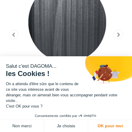
Salut c'est DAGOMA...
les Cookies !
On a attendu d'être sûrs que le contenu de
ce site vous intéresse avant de vous
déranger, mais on aimerait bien vous accompagner pendant votre
visite...
C'est OK pour vous ?
Cette bobine de filament de la teinte Pantone 18-0201 TPG fait partie de
Consentements certifiés par
notre gamme de filament PRO. Grâce à un ajout de microfibre de verre
ADD TO CART
Non merci
Je choisis
OK pour moi
dans sa composition, ce filament présente une exceptionnelle qualité en