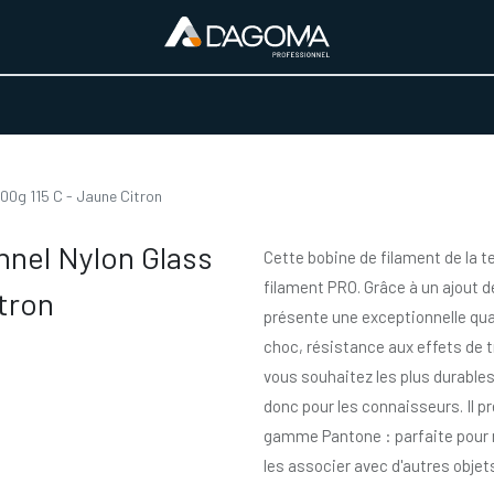
URS D'ACTIVITÉ
REALISATIONS
A PROPOS
BOUTIQUE
00g 115 C - Jaune Citron
nnel Nylon Glass
Cette bobine de filament de la t
filament PRO. Grâce à un ajout d
tron
présente une exceptionnelle qua
choc, résistance aux effets de t
vous souhaitez les plus durables
donc pour les connaisseurs. Il pr
gamme Pantone : parfaite pour m
les associer avec d'autres objets