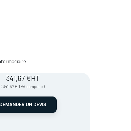
 Intermédiaire
341,67
€
HT
(
341,67
€
TVA comprise
)
DEMANDER UN DEVIS